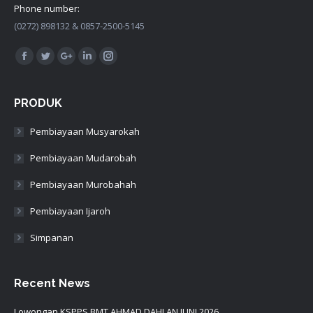
Phone number:
(0272) 898132 & 0857-2500-5145
Find us on:
Facebook
Twitter
Google+
Linkedin
Instagram
PRODUK
Pembiayaan Musyarokah
Pembiayaan Mudarobah
Pembiayaan Murobahah
Pembiayaan Ijaroh
Simpanan
Recent News
Lowongan KSPPS BMT AHMAD DAHLAN JUNI 2026