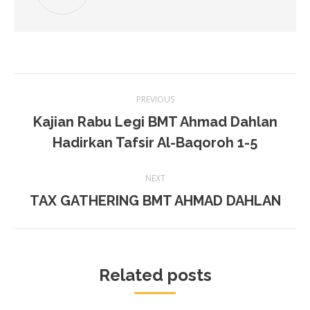
Post
PREVIOUS
navigation
Kajian Rabu Legi BMT Ahmad Dahlan
Previous
Hadirkan Tafsir Al-Baqoroh 1-5
post:
NEXT
TAX GATHERING BMT AHMAD DAHLAN
Next
post:
Related posts