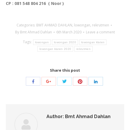
CP : 081 548 804 216 ( Noor )
Categories:
BMT AHMAD DAHLAN
,
lowongan
,
rekrutmen
By
Bmt Ahmad Dahlan
6th March 2020
Leave a comment
Tags:
lowongan
lowongan 2020
lowongan klaten
lowongan klaten 2020
rekrutmen
Share this post
Share
Share
Share
Share
Share
with
with
with
with
with
Twitter
Pinterest
Facebook
Google+
LinkedIn
Author:
Bmt Ahmad Dahlan