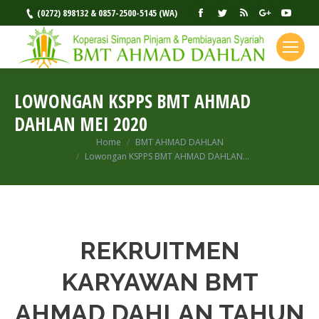
Facebook
Twitter
Rss
Google+
YouT
(0272) 898132 & 0857-2500-5145 (WA)
LOWONGAN KSPPS BMT AHMAD
DAHLAN MEI 2020
Home
BMT AHMAD DAHLAN
You are here:
Lowongan KSPPS BMT AHMAD DAHLAN…
REKRUITMEN
KARYAWAN BMT
AHMAD DAHLAN TAHUN