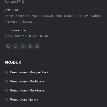
Tengah 57463
Jam Buka
Senin - Kamis : 8:30WIB - 14.30WIB Jumat : 8:30WIB - 11.30WIB Sabtu :
8:30 WIB - 12.00WIB
Phone number:
(0272) 898132 & 0857-2500-5145
Find us on:
Facebook
Twitter
Google+
Linkedin
Instagram
PRODUK
Pembiayaan Musyarokah
Pembiayaan Mudarobah
Pembiayaan Murobahah
Pembiayaan Ijaroh