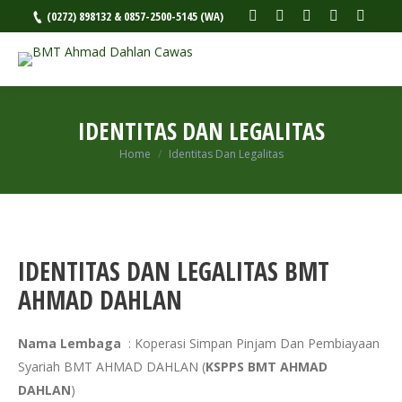
Facebook
Twitter
Rss
Google+
YouTu
(0272) 898132 & 0857-2500-5145 (WA)
IDENTITAS DAN LEGALITAS
Home
Identitas Dan Legalitas
You are here:
IDENTITAS DAN LEGALITAS BMT
AHMAD DAHLAN
Nama Lembaga
: Koperasi Simpan Pinjam Dan Pembiayaan
Syariah BMT AHMAD DAHLAN (
KSPPS BMT AHMAD
DAHLAN
)