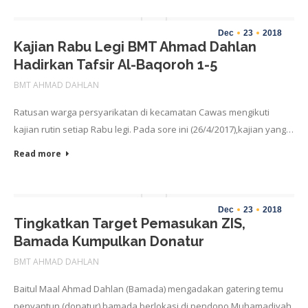
Dec
23
2018
Kajian Rabu Legi BMT Ahmad Dahlan
Hadirkan Tafsir Al-Baqoroh 1-5
BMT AHMAD DAHLAN
Ratusan warga persyarikatan di kecamatan Cawas mengikuti
kajian rutin setiap Rabu legi. Pada sore ini (26/4/2017),kajian yang…
Read more
Dec
23
2018
Tingkatkan Target Pemasukan ZIS,
Bamada Kumpulkan Donatur
BMT AHMAD DAHLAN
Baitul Maal Ahmad Dahlan (Bamada) mengadakan gatering temu
penyantun (donatur) bamada berlokasi di pendopo Muhamadiyah