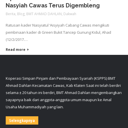
Nasyiah Cawas Terus Digembleng
Berita
,
Blog
,
BMT AHMAD DAHLAN
,
Dakwah
Ratusan kader Nasyiatul ‘Aisyiyah Cabang Cawas mengikuti
pembinaan kader di Green Bukit Tancep Gunung Kidul, Ahad
(12/2/2017.…
Read more
Koperasi Simpan Pinjam dan Pembiayaan Syariah (KSPPS) BMT
Ahmad Dahlan Kecamatan Cawas, Kab Klaten Saat ini telah berdiri
selama ± 20 tahun ini berdiri, BMT Ahmad Dahlan mengembangkan
sayapnya baik dari anggota-anggota umum maupun ke Amal
Usaha Muhammadiyah yang lain.
Selengkapnya