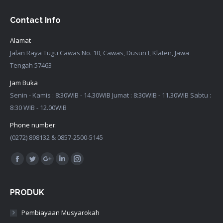
Contact Info
Alamat
Jalan Raya Tugu Cawas No. 10, Cawas, Dusun I, Klaten, Jawa
Tengah 57463
Jam Buka
Senin - Kamis : 8:30WIB - 14.30WIB Jumat : 8:30WIB - 11.30WIB Sabtu :
8:30 WIB - 12.00WIB
Phone number:
(0272) 898132 & 0857-2500-5145
Find us on:
Facebook
Twitter
Google+
Linkedin
Instagram
PRODUK
Pembiayaan Musyarokah