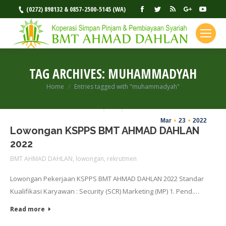
Facebook
Twitter
Rss
Google+
YouT
(0272) 898132 & 0857-2500-5145 (WA)
TAG ARCHIVES:
MUHAMMADYAH
Home
Entries tagged with "muhammadyah"
You are here:
Mar
23
2022
Lowongan KSPPS BMT AHMAD DAHLAN
2022
BMT AHMAD DAHLAN
,
lowongan
,
rekrutmen
Lowongan Pekerjaan KSPPS BMT AHMAD DAHLAN 2022 Standar
Kualifikasi Karyawan : Security (SCR) Marketing (MP) 1. Pend.…
Read more