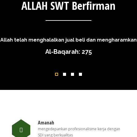
ALLAH SWT Berfirman
 Allah telah menghalalkan jual beli dan mengharamkan 
Al-Baqarah: 275
N
Amanah
mengedepankan profesionalisme kerja dengan
SDI yang berkualitas