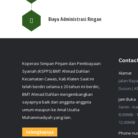
Biaya Administrasi Ringan
Contact
Koperasi Simpan Pinjam dan Pembiayaan
Syariah (KSPPS) BMT Ahmad Dahlan
Alamat
Kecamatan Cawas, Kab Klaten Saat ini
Jalan Ray
telah berdiri selama ± 20 tahun ini berdiri,
Dusun I, K
BMT Ahmad Dahlan mengembangkan
Jam Buka
sayapnya baik dari anggota-anggota
Senin - Ka
umum maupun ke Amal Usaha
8:30WIB - 
Muhammadiyah yang lain.
12.00WIB
Selengkapnya
Phone nu