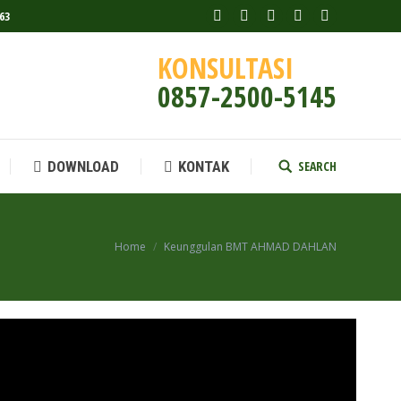
63
Facebook
Twitter
Rss
Google+
YouTube
SEARCH
DOWNLOAD
KONTAK
Search:
KONSULTASI
0857-2500-5145
SEARCH
DOWNLOAD
KONTAK
Search:
Home
Keunggulan BMT AHMAD DAHLAN
You are here: