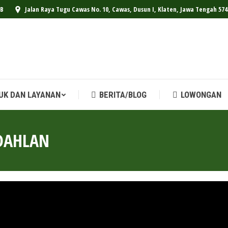
IB
Jalan Raya Tugu Cawas No. 10, Cawas, Dusun I, Klaten, Jawa Tengah 574
UK DAN LAYANAN
BERITA/BLOG
LOWONGAN
UK DAN LAYANAN
BERITA/BLOG
LOWONGAN
DAHLAN