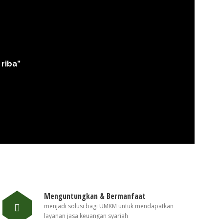
riba”
“M
Menguntungkan & Bermanfaat
menjadi solusi bagi UMKM untuk mendapatkan
layanan jasa keuangan syariah