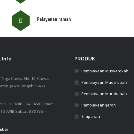
Pelayanan ramah
 Info
PRODUK
Pembiayaan Musyarokah
a Tugu Cawas No. 10, Cawas,
Pembiayaan Mudarobah
laten, Jawa Tengah 57463
Pembiayaan Murobahah
mis : 8:30WIB - 14.30WIB Jumat :
Pembiayaan Ijaroh
11.30WIB Sabtu : 8:30 WIB -
Simpanan
mber: