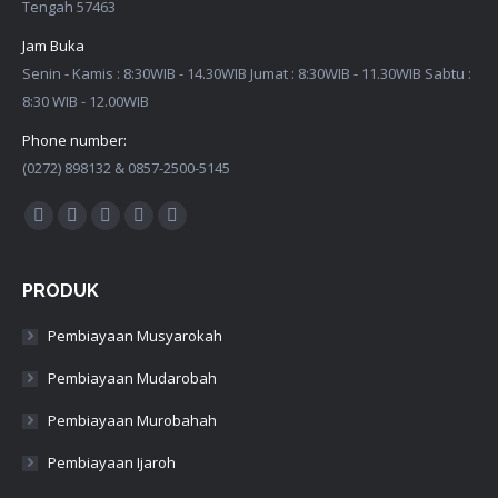
Tengah 57463
Jam Buka
Senin - Kamis : 8:30WIB - 14.30WIB Jumat : 8:30WIB - 11.30WIB Sabtu :
8:30 WIB - 12.00WIB
Phone number:
(0272) 898132 & 0857-2500-5145
Find us on:
Facebook
Twitter
Google+
Linkedin
Instagram
PRODUK
Pembiayaan Musyarokah
Pembiayaan Mudarobah
Pembiayaan Murobahah
Pembiayaan Ijaroh