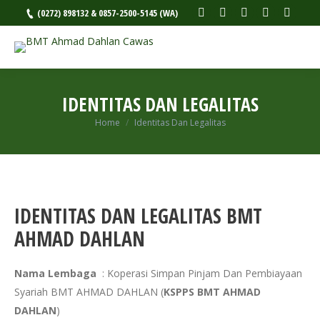
Facebook
Twitter
Rss
Google+
YouTu
(0272) 898132 & 0857-2500-5145 (WA)
IDENTITAS DAN LEGALITAS
Home
Identitas Dan Legalitas
You are here:
IDENTITAS DAN LEGALITAS BMT
AHMAD DAHLAN
Nama Lembaga
: Koperasi Simpan Pinjam Dan Pembiayaan
Syariah BMT AHMAD DAHLAN (
KSPPS BMT AHMAD
DAHLAN
)